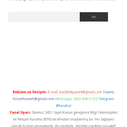
Arama
bet yeni giriş
tulipbet
Reklam ve İletişim:
E-mail:
backlinkpaneli@gmail.com
Teams:
forumhizmeti@gmail.com
Whatsapp: 0262 606 0 726
Telegram:
@karabul
Yasal Uyarı:
Sitemiz, 5651 Sayılı Kanun gereğince Bilgi Teknolojileri
ve İletişim Kurumu (BTK) tarafından onaylanmış bir Yer Sağlayıcı
olarak hizmet vermektedir. Bu nedenle, sitedeki içerikleri proaktif