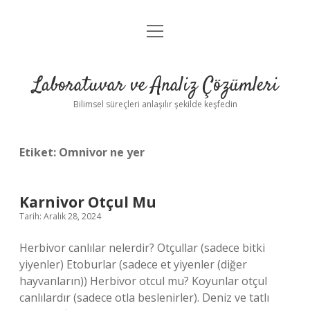
menüyü
Anasayfa
aç
Gizlilik Politikası
Laboratuvar ve Analiz Çözümleri
Yasal Uyarı
Bilimsel süreçleri anlaşılır şekilde keşfedin
Etiket:
Omnivor ne yer
Karnivor Otçul Mu
Tarih: Aralık 28, 2024
Herbivor canlılar nelerdir? Otçullar (sadece bitki
yiyenler) Etoburlar (sadece et yiyenler (diğer
hayvanların)) Herbivor otcul mu? Koyunlar otçul
canlılardır (sadece otla beslenirler). Deniz ve tatlı