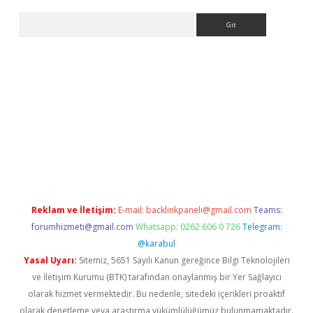
Arama
nbet yeni giriş
tulipbet
Reklam ve İletişim:
E-mail:
backlinkpaneli@gmail.com
Teams:
forumhizmeti@gmail.com
Whatsapp: 0262 606 0 726
Telegram:
@karabul
Yasal Uyarı:
Sitemiz, 5651 Sayılı Kanun gereğince Bilgi Teknolojileri
ve İletişim Kurumu (BTK) tarafından onaylanmış bir Yer Sağlayıcı
olarak hizmet vermektedir. Bu nedenle, sitedeki içerikleri proaktif
olarak denetleme veya araştırma yükümlülüğümüz bulunmamaktadır.