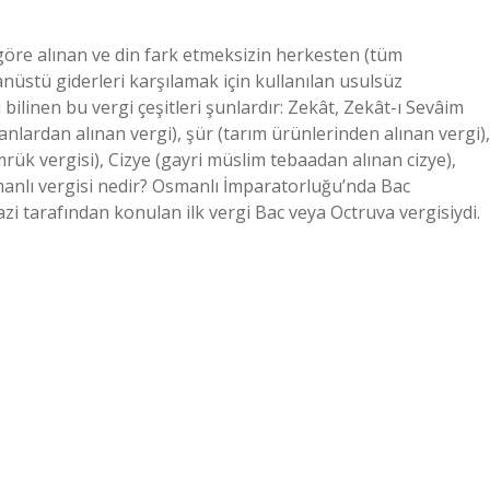
 göre alınan ve din fark etmeksizin herkesten (tüm
nüstü giderleri karşılamak için kullanılan usulsüz
ı bilinen bu vergi çeşitleri şunlardır: Zekât, Zekât-ı Sevâim
nlardan alınan vergi), şür (tarım ürünlerinden alınan vergi),
mrük vergisi), Cizye (gayri müslim tebaadan alınan cizye),
manlı vergisi nedir? Osmanlı İmparatorluğu’nda Bac
i tarafından konulan ilk vergi Bac veya Octruva vergisiydi.