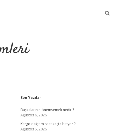
mleri
Sidebar
Son Yazılar
hiltonbet yeni 
Başkalarının önemsemek nedir ?
Ağustos 6, 2026
Kargo dağıtım saat kaçta bitiyor ?
Ağustos 5, 2026