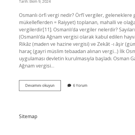
Tarih: Ekim 9, 2024
Osmanlı örfi vergi nedir? Örfî vergiler, geleneklere
mükelleflerden = Raiyyet) toplanan, mahalli ve olağa
vergilerdir[11]. Osmanlı’da vergiler nelerdir? Sayılar
(Osmanlı’da Ağnam vergisi olarak kabul edilen hayva
Rikâz (maden ve hazine vergisi) ve Zekât -ı âşir (gü
haraç (gayri müslim tebaadan alınan vergi…) İlk Os
uygulaması devletin kurulmasıyla başladı. Osman Gaz
Ağnam vergisi…
Osmanlı
Devamını okuyun
6 Yorum
Da
Örfi
Vergiler
Nelerdir
Sitemap