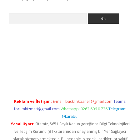
Arama
bet yeni giriş
tulipbet
Reklam ve İletişim:
E-mail:
backlinkpaneli@gmail.com
Teams:
forumhizmeti@gmail.com
Whatsapp: 0262 606 0 726
Telegram:
@karabul
Yasal Uyarı:
Sitemiz, 5651 Sayılı Kanun gereğince Bilgi Teknolojileri
ve İletişim Kurumu (BTK) tarafından onaylanmış bir Yer Sağlayıcı
olarak hizmet vermektedir. Bu nedenle, sitedeki içerikleri proaktif