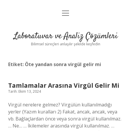
menüyü
Anasayfa
aç
Gizlilik Politikası
Laboratuvar ve Analiz Çözümleri
Yasal Uyarı
Bilimsel süreçleri anlaşılır şekilde keşfedin
Etiket:
Öte yandan sonra virgül gelir mi
Tamlamalar Arasına Virgül Gelir Mi
Tarih: Ekim 13, 2024
Virgül nerelere gelmez? Virgülün kullanılmadığı
yerler (Yazım kuralları 2) Fakat, ancak, ancak, veya
vb. Bağlaçlardan önce veya sonra virgül kullanılmaz.
… Ne… … İkilemeler arasında virgül kullanılmaz. …