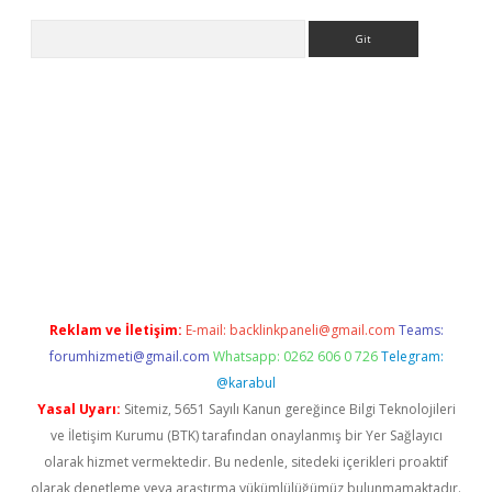
Arama
bet yeni giriş
tulipbet
Reklam ve İletişim:
E-mail:
backlinkpaneli@gmail.com
Teams:
forumhizmeti@gmail.com
Whatsapp: 0262 606 0 726
Telegram:
@karabul
Yasal Uyarı:
Sitemiz, 5651 Sayılı Kanun gereğince Bilgi Teknolojileri
ve İletişim Kurumu (BTK) tarafından onaylanmış bir Yer Sağlayıcı
olarak hizmet vermektedir. Bu nedenle, sitedeki içerikleri proaktif
olarak denetleme veya araştırma yükümlülüğümüz bulunmamaktadır.