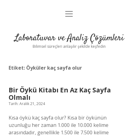
menüyü
Anasayfa
aç
Gizlilik Politikası
Laboratuvar ve Analiz Çözümleri
Yasal Uyarı
Bilimsel süreçleri anlaşılır şekilde keşfedin
Etiket:
Öyküler kaç sayfa olur
Bir Öykü Kitabı En Az Kaç Sayfa
Olmalı
Tarih: Aralık 21, 2024
Kısa öykü kaç sayfa olur? Kısa bir öykünün
uzunluğu her zaman 1.000 ile 10.000 kelime
arasındadır, genellikle 1.500 ile 7.500 kelime