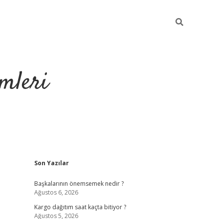
mleri
Sidebar
Son Yazılar
hiltonbet yeni g
Başkalarının önemsemek nedir ?
Ağustos 6, 2026
Kargo dağıtım saat kaçta bitiyor ?
Ağustos 5, 2026