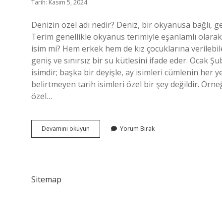
Tarih: Kasım 5, 2024
Denizin özel adı nedir? Deniz, bir okyanusa bağlı, gen
Terim genellikle okyanus terimiyle eşanlamlı olarak 
isim mi? Hem erkek hem de kız çocuklarına verilebile
geniş ve sınırsız bir su kütlesini ifade eder. Ocak Ş
isimdir; başka bir deyişle, ay isimleri cümlenin her 
belirtmeyen tarih isimleri özel bir şey değildir. Ö
özel…
Deniz
Devamını okuyun
Yorum Bırak
Adları
Özel
Isim
Mi
Sitemap