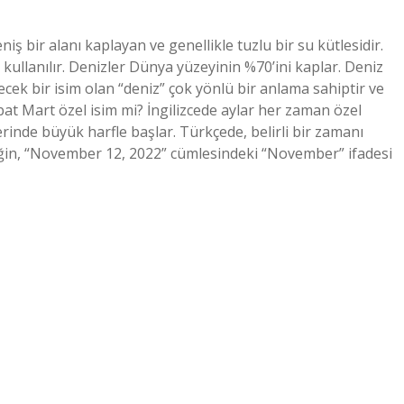
iş bir alanı kaplayan ve genellikle tuzlu bir su kütlesidir.
kullanılır. Denizler Dünya yüzeyinin %70’ini kaplar. Deniz
cek bir isim olan “deniz” çok yönlü bir anlama sahiptir ve
ubat Mart özel isim mi? İngilizcede aylar her zaman özel
yerinde büyük harfle başlar. Türkçede, belirli bir zamanı
rneğin, “November 12, 2022” cümlesindeki “November” ifadesi