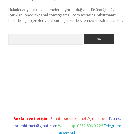
Hukuka ve yasal düzenlemelere aykırı olduğunu düşündüğünüz
içerikleri,
backlinkpanelicomtr@gmail.com
adresine bildirmeniz
halinde, ilgili içerikler yasal süre içerisinde sitemizden kaldırılacaktır.
Arama
bet yeni giriş
tulipbet
Reklam ve İletişim:
E-mail:
backlinkpaneli@gmail.com
Teams:
forumhizmeti@gmail.com
Whatsapp: 0262 606 0 726
Telegram:
@karabul