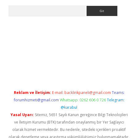
Arama
nbet yeni giriş
tulipbet
Reklam ve İletişim:
E-mail:
backlinkpaneli@gmail.com
Teams:
forumhizmeti@gmail.com
Whatsapp: 0262 606 0 726
Telegram:
@karabul
Yasal Uyarı:
Sitemiz, 5651 Sayılı Kanun gereğince Bilgi Teknolojileri
ve İletişim Kurumu (BTK) tarafından onaylanmış bir Yer Sağlayıcı
olarak hizmet vermektedir. Bu nedenle, sitedeki içerikleri proaktif
olarak denetleme veya araştırma yükümlülüğümüz bulunmamaktadır.