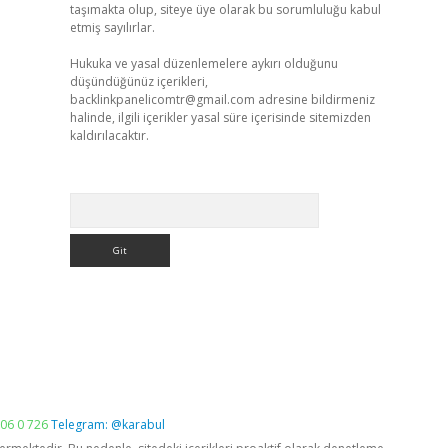
taşımakta olup, siteye üye olarak bu sorumluluğu kabul
etmiş sayılırlar.
Hukuka ve yasal düzenlemelere aykırı olduğunu
düşündüğünüz içerikleri,
backlinkpanelicomtr@gmail.com
adresine bildirmeniz
halinde, ilgili içerikler yasal süre içerisinde sitemizden
kaldırılacaktır.
Arama
06 0 726
Telegram: @karabul