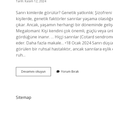
Tarih: Kasım 12, 2024
Sanrı kimlerde görülür? Genetik yatkınlık: Şizofreni
kişilerde, genetik faktörler sanrılar yaşama olasılığı
çıkar. Ancak, yaşamın herhangi bir döneminde gelişebi
Megalomani: Kişi kendini çok önemli, güçlü veya ünl
gördüğüne inanır. … Hiççi sanrılar (Cotard sendromu):
eder. Daha fazla makale… •18 Ocak 2024 Sanrı düşü
görülen bir ruhsal hastalıktır, ancak sanrılara eşl
ruh…
Sanrı
Devamını okuyun
Yorum Bırak
Nedir
Kimlerde
Görülür
Sitemap