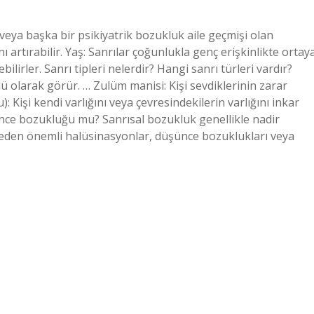
 veya başka bir psikiyatrik bozukluk aile geçmişi olan
nı artırabilir. Yaş: Sanrılar çoğunlukla genç erişkinlikte ortay
lirler. Sanrı tipleri nelerdir? Hangi sanrı türleri vardır?
ü olarak görür. … Zulüm manisi: Kişi sevdiklerinin zarar
 Kişi kendi varlığını veya çevresindekilerin varlığını inkar
nce bozukluğu mu? Sanrısal bozukluk genellikle nadir
ik eden önemli halüsinasyonlar, düşünce bozuklukları veya