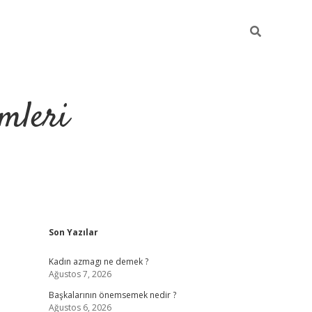
mleri
Sidebar
Son Yazılar
hiltonbet yeni
Kadın azmagı ne demek ?
Ağustos 7, 2026
Başkalarının önemsemek nedir ?
Ağustos 6, 2026