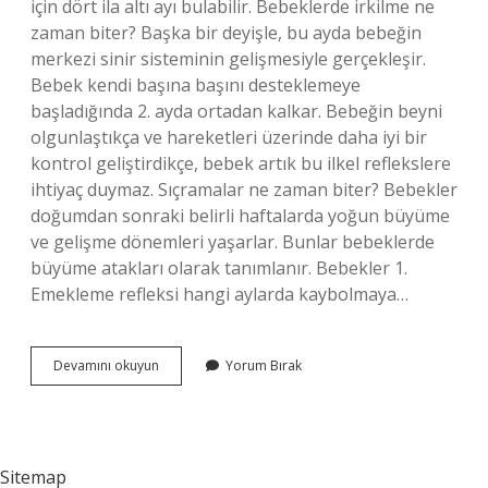
için dört ila altı ayı bulabilir. Bebeklerde irkilme ne
zaman biter? Başka bir deyişle, bu ayda bebeğin
merkezi sinir sisteminin gelişmesiyle gerçekleşir.
‌Bebek kendi başına başını desteklemeye
başladığında 2. ayda ortadan kalkar. Bebeğin beyni
olgunlaştıkça ve hareketleri üzerinde daha iyi bir
kontrol geliştirdikçe, bebek artık bu ilkel reflekslere
ihtiyaç duymaz. Sıçramalar ne zaman biter? Bebekler
doğumdan sonraki belirli haftalarda yoğun büyüme
ve gelişme dönemleri yaşarlar. Bunlar bebeklerde
büyüme atakları olarak tanımlanır. Bebekler 1.
Emekleme refleksi hangi aylarda kaybolmaya…
Bebeklerde
Devamını okuyun
Yorum Bırak
Sıçrama
Refleksler
Ne
Zaman
Kaybolur
Sitemap