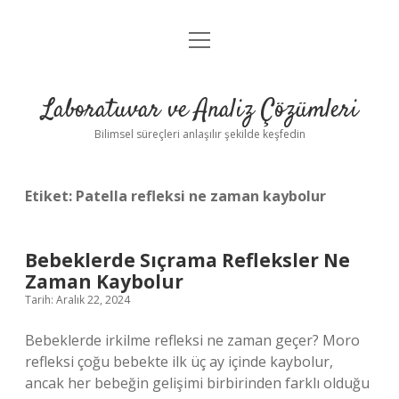
menüyü
Anasayfa
aç
Gizlilik Politikası
Laboratuvar ve Analiz Çözümleri
Yasal Uyarı
Bilimsel süreçleri anlaşılır şekilde keşfedin
Etiket:
Patella refleksi ne zaman kaybolur
Bebeklerde Sıçrama Refleksler Ne
Zaman Kaybolur
Tarih: Aralık 22, 2024
Bebeklerde irkilme refleksi ne zaman geçer? Moro
refleksi çoğu bebekte ilk üç ay içinde kaybolur,
ancak her bebeğin gelişimi birbirinden farklı olduğu