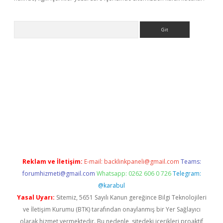
Arama
bet yeni giriş
tulipbet
Reklam ve İletişim:
E-mail:
backlinkpaneli@gmail.com
Teams:
forumhizmeti@gmail.com
Whatsapp: 0262 606 0 726
Telegram:
@karabul
Yasal Uyarı:
Sitemiz, 5651 Sayılı Kanun gereğince Bilgi Teknolojileri
ve İletişim Kurumu (BTK) tarafından onaylanmış bir Yer Sağlayıcı
olarak hizmet vermektedir. Bu nedenle, sitedeki içerikleri proaktif