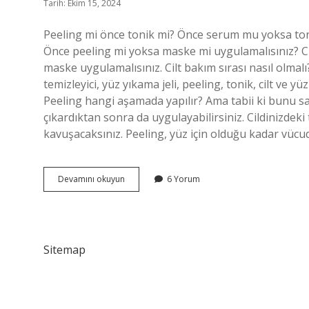
Tarih: Ekim 15, 2024
Peeling mi önce tonik mi? Önce serum mu yoksa ton
Önce peeling mi yoksa maske mi uygulamalısınız? Ci
maske uygulamalısınız. Cilt bakım sırası nasıl olmal
temizleyici, yüz yıkama jeli, peeling, tonik, cilt ve 
Peeling hangi aşamada yapılır? Ama tabii ki bunu s
çıkardıktan sonra da uygulayabilirsiniz. Cildinizdeki t
kavuşacaksınız. Peeling, yüz için olduğu kadar vücu
Ilk
Devamını okuyun
6 Yorum
Önce
Peeling
Mi
Tonik
Mi
Sitemap