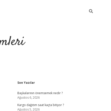
mleri
Sidebar
Son Yazılar
hiltonbet yeni 
Başkalarının önemsemek nedir ?
Ağustos 6, 2026
Kargo dağıtım saat kaçta bitiyor ?
Ağustos 5, 2026