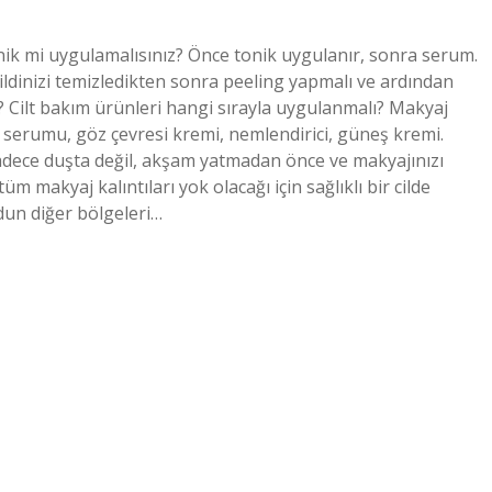
ik mi uygulamalısınız? Önce tonik uygulanır, sonra serum.
ldinizi temizledikten sonra peeling yapmalı ve ardından
ı? Cilt bakım ürünleri hangi sırayla uygulanmalı? Makyaj
yüz serumu, göz çevresi kremi, nemlendirici, güneş kremi.
adece duşta değil, akşam yatmadan önce ve makyajınızı
üm makyaj kalıntıları yok olacağı için sağlıklı bir cilde
dun diğer bölgeleri…