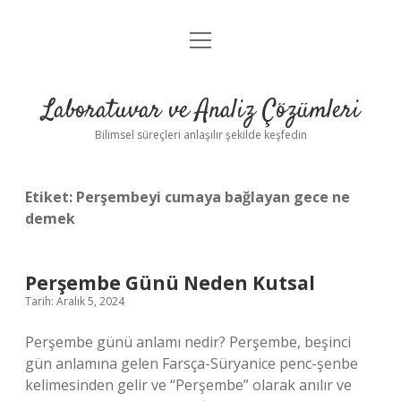
menüyü
Anasayfa
aç
Gizlilik Politikası
Laboratuvar ve Analiz Çözümleri
Yasal Uyarı
Bilimsel süreçleri anlaşılır şekilde keşfedin
Etiket:
Perşembeyi cumaya bağlayan gece ne
demek
Perşembe Günü Neden Kutsal
Tarih: Aralık 5, 2024
Perşembe günü anlamı nedir? Perşembe, beşinci
gün anlamına gelen Farsça-Süryanice penc-şenbe
kelimesinden gelir ve “Perşembe” olarak anılır ve