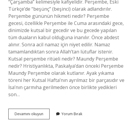
“Çarşamba” kelimesiyle kafiyelidir. Perşembe, Eski
Türkçe’de “beşünç” (beşinci) olarak adlandırılır.
Perşembe gününün hikmeti nedir? Perşembe
gecesi, özellikle Perşembe ile Cuma arasındaki gece,
dinimizde kutsal bir gecedir ve bu gecede yapılan
tüm duaların kabul olduğuna inanılır. Önce abdest
alınır. Sonra acil namaz için niyet edilir. Namaz
tamamlandıktan sonra Allah’tan lütuflar istenir.
Kutsal perşembe ritüeli nedir? Maundy Perşembe
nedir? Hristiyanlıkta, Paskalya’dan önceki Perşembe
Maundy Perşembe olarak kutlanır. Ayak yıkama
töreni her Kutsal Hafta’nın ayrılmaz bir parçasıdır ve
İsa’nın çarmıha gerilmeden önce birlikte yedikleri
son…
Perşembe
Devamını okuyun
Yorum Bırak
Günü
Neden
Kutsal