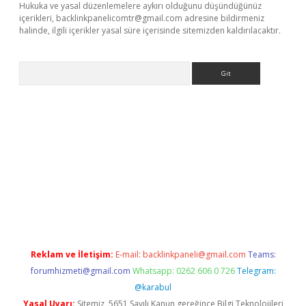
Hukuka ve yasal düzenlemelere aykırı olduğunu düşündüğünüz
içerikleri,
backlinkpanelicomtr@gmail.com
adresine bildirmeniz
halinde, ilgili içerikler yasal süre içerisinde sitemizden kaldırılacaktır.
Arama
giriş
tulipbet
Reklam ve İletişim:
E-mail:
backlinkpaneli@gmail.com
Teams:
forumhizmeti@gmail.com
Whatsapp: 0262 606 0 726
Telegram:
@karabul
Yasal Uyarı:
Sitemiz, 5651 Sayılı Kanun gereğince Bilgi Teknolojileri