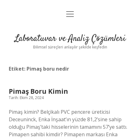
menüyü
Anasayfa
aç
Gizlilik Politikası
Laboratuvar ve Analiz Çözümleri
Yasal Uyarı
Bilimsel süreçleri anlaşılır şekilde keşfedin
Etiket:
Pimaş boru nedir
Pimaş Boru Kimin
Tarih: Ekim 28, 2024
Pimaş kimin? Belçikalı PVC pencere üreticisi
Deceuninck, Enka İnşaat’ın yüzde 81,2’sine sahip
olduğu Pimaş’taki hisselerinin tamamını 57’ye sattı.
Pimapen sahibi kimdir? Pimapen markası Enka