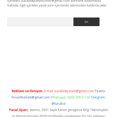
içerikleri,
backlinkpanelicomtr@gmail.com
adresine bildirmeniz
halinde, ilgili içerikler yasal süre içerisinde sitemizden kaldırılacaktır.
Arama
nbet yeni giriş
tulipbet
Reklam ve İletişim:
E-mail:
backlinkpaneli@gmail.com
Teams:
forumhizmeti@gmail.com
Whatsapp: 0262 606 0 726
Telegram:
@karabul
Yasal Uyarı:
Sitemiz, 5651 Sayılı Kanun gereğince Bilgi Teknolojileri
ve İletişim Kurumu (BTK) tarafından onaylanmış bir Yer Sağlayıcı