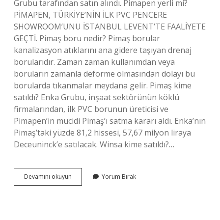
Grubu tarafından satın alındı. Pimapen yerli mi?
PİMAPEN, TÜRKİYE’NİN İLK PVC PENCERE
SHOWROOM’UNU İSTANBUL LEVENT’TE FAALİYETE
GEÇTİ. Pimaş boru nedir? Pimaş borular
kanalizasyon atıklarını ana gidere taşıyan drenaj
borularıdır. Zaman zaman kullanımdan veya
boruların zamanla deforme olmasından dolayı bu
borularda tıkanmalar meydana gelir. Pimaş kime
satıldı? Enka Grubu, inşaat sektörünün köklü
firmalarından, ilk PVC borunun üreticisi ve
Pimapen’in mucidi Pimaş’ı satma kararı aldı. Enka’nın
Pimaş’taki yüzde 81,2 hissesi, 57,67 milyon liraya
Deceuninck’e satılacak. Winsa kime satıldı?…
Pimaş
Devamını okuyun
Yorum Bırak
Boru
Kimin