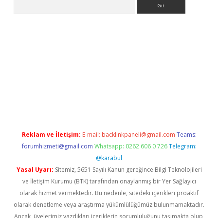
Arama
bet yeni giriş
tulipbet
Reklam ve İletişim:
E-mail:
backlinkpaneli@gmail.com
Teams:
forumhizmeti@gmail.com
Whatsapp: 0262 606 0 726
Telegram:
@karabul
Yasal Uyarı:
Sitemiz, 5651 Sayılı Kanun gereğince Bilgi Teknolojileri
ve İletişim Kurumu (BTK) tarafından onaylanmış bir Yer Sağlayıcı
olarak hizmet vermektedir. Bu nedenle, sitedeki içerikleri proaktif
olarak denetleme veya araştırma yükümlülüğümüz bulunmamaktadır.
Ancak, üyelerimiz yazdıkları içeriklerin sorumluluğunu taşımakta olup,