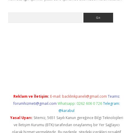
Arama
bet yeni giriş
tulipbet
Reklam ve İletişim:
E-mail:
backlinkpaneli@gmail.com
Teams:
forumhizmeti@gmail.com
Whatsapp: 0262 606 0 726
Telegram:
@karabul
Yasal Uyarı:
Sitemiz, 5651 Sayılı Kanun gereğince Bilgi Teknolojileri
ve İletişim Kurumu (BTK) tarafından onaylanmış bir Yer Sağlayıcı
olarak hizmet vermektedir. Bu nedenle, sitedeki içerikleri proaktif