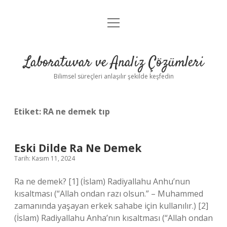
menüyü
Anasayfa
aç
Gizlilik Politikası
Laboratuvar ve Analiz Çözümleri
Yasal Uyarı
Bilimsel süreçleri anlaşılır şekilde keşfedin
Etiket:
RA ne demek tıp
Eski Dilde Ra Ne Demek
Tarih: Kasım 11, 2024
Ra ne demek? [1] (İslam) Radiyallahu Anhu’nun
kısaltması (“Allah ondan razı olsun.” – Muhammed
zamanında yaşayan erkek sahabe için kullanılır.) [2]
(İslam) Radiyallahu Anha’nın kısaltması (“Allah ondan