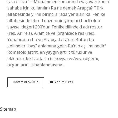
razı olsun.” – Muhammed zamanında yaşayan kadın
sahabe için kullanılır.) Ra ne demek Arapça? Türk
alfabesinde yirmi birinci sırada yer alan Râ, Fenike
alfabesinde ebced düzeninin yirminci harfi olup
sayısal değeri 200’dür. Fenike dilindeki adı rostur
(res, Ar. re’s), Aramice ve İbranicede res (reş),
Yunancada rho ve Arapçada râ’dır. Bütün bu
kelimeler “baş” anlamına gelir. Ra’nın açılımı nedir?
Romatoid artrit, en yaygın artrit türüdür ve
eklemlerdeki zarların (sinovya) ve/veya diğer iç
organların iltihaplanmasına…
Eski
Devamını okuyun
Yorum Bırak
Dilde
Ra
Ne
Demek
Sitemap