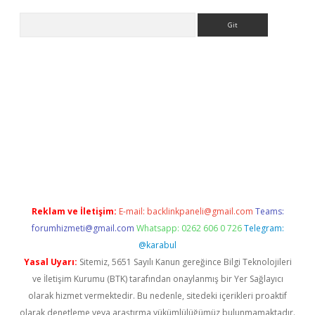
Arama
bet yeni giriş
tulipbet
Reklam ve İletişim:
E-mail:
backlinkpaneli@gmail.com
Teams:
forumhizmeti@gmail.com
Whatsapp: 0262 606 0 726
Telegram:
@karabul
Yasal Uyarı:
Sitemiz, 5651 Sayılı Kanun gereğince Bilgi Teknolojileri
ve İletişim Kurumu (BTK) tarafından onaylanmış bir Yer Sağlayıcı
olarak hizmet vermektedir. Bu nedenle, sitedeki içerikleri proaktif
olarak denetleme veya araştırma yükümlülüğümüz bulunmamaktadır.