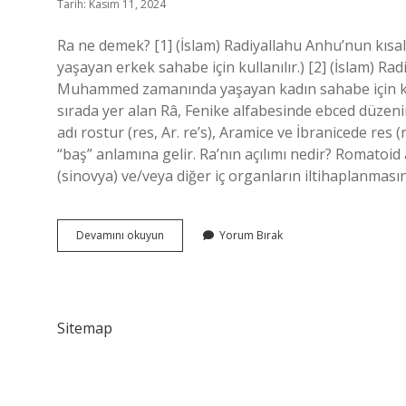
Tarih: Kasım 11, 2024
Ra ne demek? [1] (İslam) Radiyallahu Anhu’nun kıs
yaşayan erkek sahabe için kullanılır.) [2] (İslam) Ra
Muhammed zamanında yaşayan kadın sahabe için kull
sırada yer alan Râ, Fenike alfabesinde ebced düzenini
adı rostur (res, Ar. re’s), Aramice ve İbranicede res
“baş” anlamına gelir. Ra’nın açılımı nedir? Romatoid 
(sinovya) ve/veya diğer iç organların iltihaplanmas
Eski
Devamını okuyun
Yorum Bırak
Dilde
Ra
Ne
Demek
Sitemap