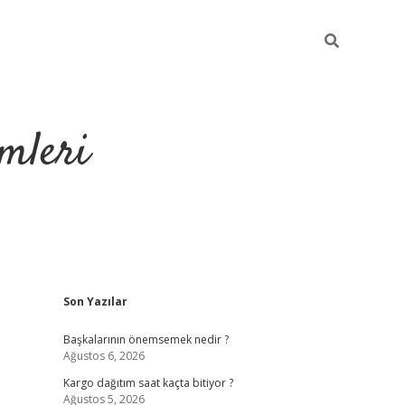
mleri
Sidebar
Son Yazılar
hiltonbet yeni g
Başkalarının önemsemek nedir ?
Ağustos 6, 2026
Kargo dağıtım saat kaçta bitiyor ?
Ağustos 5, 2026