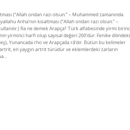
altması (“Allah ondan razı olsun.” – Muhammed zamanında
diyallahu Anha’nın kısaltması (“Allah ondan razı olsun.” –
anılır.) Ra ne demek Arapça? Türk alfabesinde yirmi birinc
n yirminci harfi olup sayısal değeri 200’dür. Fenike dilindeki
 (reş), Yunancada rho ve Arapçada râ’dır. Bütün bu kelimeler
artrit, en yaygın artrit türüdür ve eklemlerdeki zarların
ına…