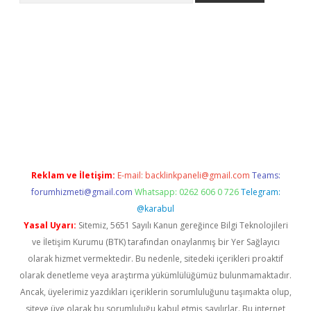
et yeni giriş
tulipbet
Reklam ve İletişim:
E-mail:
backlinkpaneli@gmail.com
Teams:
forumhizmeti@gmail.com
Whatsapp: 0262 606 0 726
Telegram:
@karabul
Yasal Uyarı:
Sitemiz, 5651 Sayılı Kanun gereğince Bilgi Teknolojileri
ve İletişim Kurumu (BTK) tarafından onaylanmış bir Yer Sağlayıcı
olarak hizmet vermektedir. Bu nedenle, sitedeki içerikleri proaktif
olarak denetleme veya araştırma yükümlülüğümüz bulunmamaktadır.
Ancak, üyelerimiz yazdıkları içeriklerin sorumluluğunu taşımakta olup,
siteye üye olarak bu sorumluluğu kabul etmiş sayılırlar. Bu internet