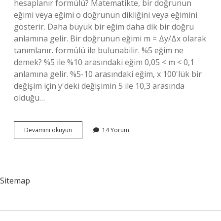
hesaplanır formülü? Matematikte, bir doğrunun
eğimi veya eğimi o doğrunun dikliğini veya eğimini
gösterir. Daha büyük bir eğim daha dik bir doğru
anlamına gelir. Bir doğrunun eğimi m = Δy/Δx olarak
tanımlanır. formülü ile bulunabilir. %5 eğim ne
demek? %5 ile %10 arasındaki eğim 0,05 < m < 0,1
anlamına gelir. %5-10 arasındaki eğim, x 100'lük bir
değişim için y'deki değişimin 5 ile 10,3 arasında
olduğu…
2
Devamını okuyun
14 Yorum
Eğim
Nasıl
Hesaplanır
Sitemap