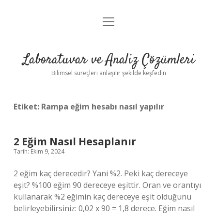
menüyü
Anasayfa
aç
Gizlilik Politikası
Laboratuvar ve Analiz Çözümleri
Yasal Uyarı
Bilimsel süreçleri anlaşılır şekilde keşfedin
Etiket:
Rampa eğim hesabı nasıl yapılır
2 Eğim Nasıl Hesaplanır
Tarih: Ekim 9, 2024
2 eğim kaç derecedir? Yani %2. Peki kaç dereceye
eşit? %100 eğim 90 dereceye eşittir. Oran ve orantıyı
kullanarak %2 eğimin kaç dereceye eşit olduğunu
belirleyebilirsiniz: 0,02 x 90 = 1,8 derece. Eğim nasıl