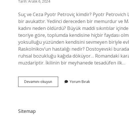
Tarih: Aralık 6, 2024
Suç ve Ceza Pyotr Petroviç kimdir? Pyotr Petrovich 
bir avukattır. Yedinci dereceden bir memurdur ve M
kadını neden öldürdü? Büyük maddi sıkıntılar içinde 
teoriye göre, toplumda kendisine hiçbir faydası olm
yoksulluğu yüzünden kendisini sevmeyen biriyle evl
Raskolnikov’un hastalığı nedir? Dostoyevski burada
ruhsal bozukluğu kağıda döküyor… Romandaki karak
muzdariptir. İkilinin bir meyhanede tesadüfen ilk…
Suç
Devamını okuyun
Yorum Bırak
Ve
Ceza
Marfa
Petrovna
Kimdir
Sitemap