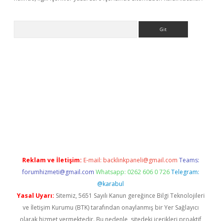
Arama
bet yeni giriş
tulipbet
Reklam ve İletişim:
E-mail:
backlinkpaneli@gmail.com
Teams:
forumhizmeti@gmail.com
Whatsapp: 0262 606 0 726
Telegram:
@karabul
Yasal Uyarı:
Sitemiz, 5651 Sayılı Kanun gereğince Bilgi Teknolojileri
ve İletişim Kurumu (BTK) tarafından onaylanmış bir Yer Sağlayıcı
olarak hizmet vermektedir. Bu nedenle, sitedeki içerikleri proaktif