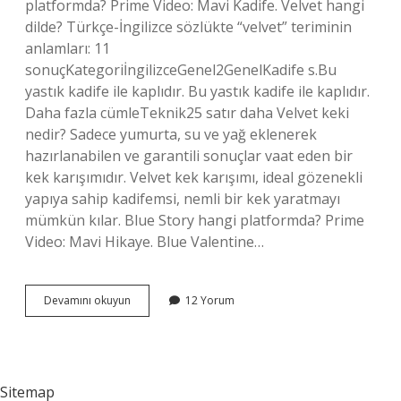
platformda? Prime Video: Mavi Kadife. Velvet hangi
dilde? Türkçe-İngilizce sözlükte “velvet” teriminin
anlamları: 11
sonuçKategoriİngilizceGenel2GenelKadife s.Bu
yastık kadife ile kaplıdır. Bu yastık kadife ile kaplıdır.
Daha fazla cümleTeknik25 satır daha Velvet keki
nedir? Sadece yumurta, su ve yağ eklenerek
hazırlanabilen ve garantili sonuçlar vaat eden bir
kek karışımıdır. Velvet kek karışımı, ideal gözenekli
yapıya sahip kadifemsi, nemli bir kek yaratmayı
mümkün kılar. Blue Story hangi platformda? Prime
Video: Mavi Hikaye. Blue Valentine…
Blue
Devamını okuyun
12 Yorum
Velvet
Ne
Anlatıyor
Sitemap