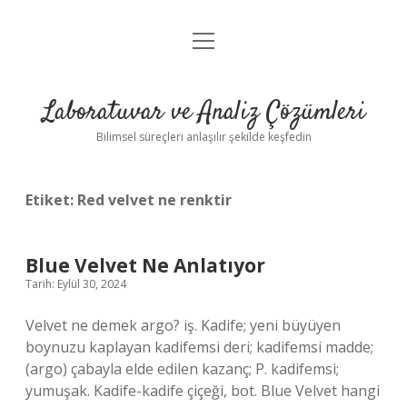
menüyü
Anasayfa
aç
Gizlilik Politikası
Laboratuvar ve Analiz Çözümleri
Yasal Uyarı
Bilimsel süreçleri anlaşılır şekilde keşfedin
Etiket:
Red velvet ne renktir
Blue Velvet Ne Anlatıyor
Tarih: Eylül 30, 2024
Velvet ne demek argo? iş. Kadife; yeni büyüyen
boynuzu kaplayan kadifemsi deri; kadifemsi madde;
(argo) çabayla elde edilen kazanç; P. kadifemsi;
yumuşak. Kadife-kadife çiçeği, bot. Blue Velvet hangi