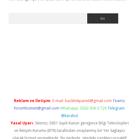
Arama
bet yeni giriş
tulipbet
Reklam ve İletişim:
E-mail:
backlinkpaneli@gmail.com
Teams:
forumhizmeti@gmail.com
Whatsapp: 0262 606 0 726
Telegram:
@karabul
Yasal Uyarı:
Sitemiz, 5651 Sayılı Kanun gereğince Bilgi Teknolojileri
ve İletişim Kurumu (BTK) tarafından onaylanmış bir Yer Sağlayıcı
olarak hizmet vermektedir. Bu nedenle, sitedeki içerikleri proaktif