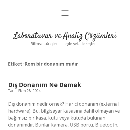
menüyü
Anasayfa
aç
Gizlilik Politikası
Laboratuvar ve Analiz Çözümleri
Yasal Uyarı
Bilimsel süreçleri anlaşılır şekilde keşfedin
Etiket:
Rom bir donanım mıdır
Dış Donanım Ne Demek
Tarih: Ekim 28, 2024
Dış donanım nedir örnek? Harici donanım (external
hardware): Bu, bilgisayar kasasına dahil olmayan ve
bağımsız bir kasa, kutu veya kutuda bulunan
donanımdır. Bunlar kamera, USB portu, Bluetooth,