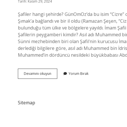
Tarih: Kasım 29, 2024
Şafiler hangi şehirde? GünOmOz’da bu isim “Cizre” 
Şımak’a bağlandı ve bir il oldu (Ramazan Şeşen, “Cizr
bulunduğu tüm ülke ve bölgelere yayıldı. İmam Şafii M
Şafilerin peygamberi kimdir? Asıl adı Muhammed bin 
Sünni mezhebinden biri olan Şafii’nin kurucusu İmam 
derlediği bilgilere göre, asıl adı Muhammed bin İdri
Muhammed’in dördüncü nesildeki büyükbabası Ab
Şafi
Devamını okuyun
Yorum Bırak
Mezhebi
Hangi
Illerde
Sitemap