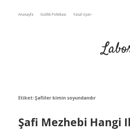
Anasayfa
Gizlilik Politikası
Yasal Uyarı
Labo
Etiket:
Şafiiler kimin soyundandır
Şafi Mezhebi Hangi I