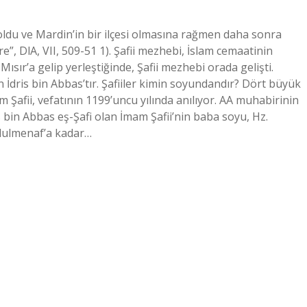
oldu ve Mardin’in bir ilçesi olmasına rağmen daha sonra
e”, DlA, VII, 509-51 1). Şafii mezhebi, İslam cemaatinin
ısır’a gelip yerleştiğinde, Şafii mezhebi orada gelişti.
İdris bin Abbas’tır. Şafiiler kimin soyundandır? Dört büyük
Şafii, vefatının 1199’uncu yılında anılıyor. AA muhabirinin
s bin Abbas eş-Şafi olan İmam Şafii’nin baba soyu, Hz.
dulmenaf’a kadar…