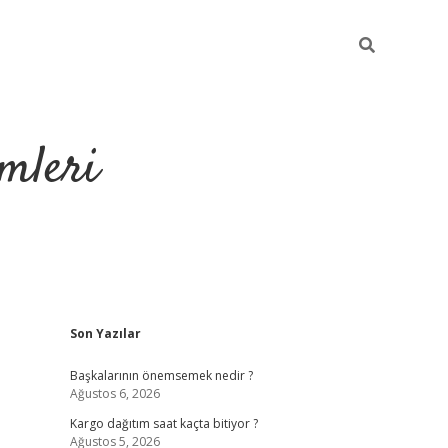
mleri
Sidebar
Son Yazılar
hiltonbet yeni 
Başkalarının önemsemek nedir ?
Ağustos 6, 2026
Kargo dağıtım saat kaçta bitiyor ?
Ağustos 5, 2026