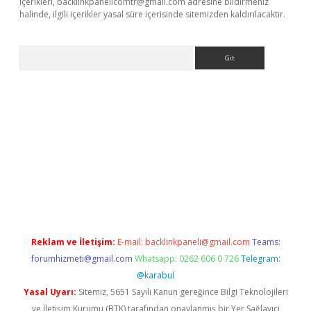
içerikleri,
backlinkpanelicomtr@gmail.com
adresine bildirmeniz
halinde, ilgili içerikler yasal süre içerisinde sitemizden kaldırılacaktır.
Arama
bet yeni giriş
tulipbet
Reklam ve İletişim:
E-mail:
backlinkpaneli@gmail.com
Teams:
forumhizmeti@gmail.com
Whatsapp: 0262 606 0 726
Telegram:
@karabul
Yasal Uyarı:
Sitemiz, 5651 Sayılı Kanun gereğince Bilgi Teknolojileri
ve İletişim Kurumu (BTK) tarafından onaylanmış bir Yer Sağlayıcı