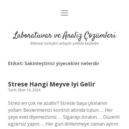
menüyü
Anasayfa
aç
Gizlilik Politikası
Laboratuvar ve Analiz Çözümleri
Yasal Uyarı
Bilimsel süreçleri anlaşılır şekilde keşfedin
Etiket:
Sakinleştirici yiyecekler nelerdir
Strese Hangi Meyve Iyi Gelir
Tarih: Ekim 16, 2024
Stresi en çok ne azaltır? Stresle başa çıkmanın
yolları: Beslenmenizi kontrol altında tutun. … Her
şeye evet diyemezsiniz. … Sigarayı bırakın. … Düzenli
egzersiz yapın. … Her gün dinlenmeye zaman ayırın