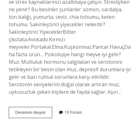
ve stres kaynaklarınızı azaltmaya çalışın. Stresliyken
ne yenir? Bu besinler şunlardır: somon, sardalya,
ton balığı, yumurta, ceviz, chia tohumu, keten
tohumu. Sakinleştirici yiyecekler nelerdir?
Sakinleştirici YiyeceklerBitter
çikolata.Avokado.Kırmızı
meyveler.Portakal.Elma.Kuşkonmaz.Pancar.HavuçDa
ha fazla ürün… Psikolojiye hangi meyve iyi gelir?
Muz: Mutluluk hormonu salgılatan ve serotonini
tetikleyen bir besin olan muz, depresif durumlara iyi
gelir ve bazı ruhsal sorunlara karşı etkilidir.
Serotonin seviyelerini doğal olarak artıran muz,
uykusuzluk çeken kişilere de fayda sağlar. Aşırı…
Strese
Devamını okuyun
10 Yorum
Hangi
Meyve
Iyi
Gelir