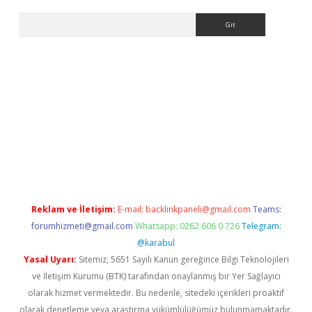
Arama
bet yeni giriş
tulipbet
Reklam ve İletişim:
E-mail:
backlinkpaneli@gmail.com
Teams:
forumhizmeti@gmail.com
Whatsapp: 0262 606 0 726
Telegram:
@karabul
Yasal Uyarı:
Sitemiz, 5651 Sayılı Kanun gereğince Bilgi Teknolojileri
ve İletişim Kurumu (BTK) tarafından onaylanmış bir Yer Sağlayıcı
olarak hizmet vermektedir. Bu nedenle, sitedeki içerikleri proaktif
olarak denetleme veya araştırma yükümlülüğümüz bulunmamaktadır.