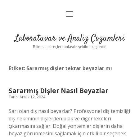
menüyü
Anasayfa
aç
Gizlilik Politikası
Laboratuvar ve Analiz Çözümleri
Yasal Uyarı
Bilimsel süreçleri anlaşılır şekilde keşfedin
Etiket:
Sararmış dişler tekrar beyazlar mı
Sararmış Dişler Nasıl Beyazlar
Tarih: Aralık 12, 2024
Sarı olan diş nasıl beyazlar? Profesyonel diş temizliği
diş hekiminin dişlerden plak ve diğer lekeleri
çıkarmasını sağlar. Doğal yöntemler dişlerin daha
beyaz görünmesini sağlamak için etkili bir seçenek