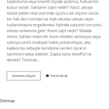
kaybolursa veya önemli ölçüde azalırsa, hukuki bir
kusur vardır. Satılanın zaptı nedir? Haciz, alıcıya
teslim edilen mal üzerinde üçüncü bir kişinin üstün
bir hak ileri sürmesi ve malı alıcıdan alması veya
kullanılmasını engellemesi halinde satıcının sorumlu
olması anlamına gelir. Kısmi zapt nedir? Madde
metni. Satılan malın bir kısmı elinden alınmışsa veya
satıcıya sınırlı mülkiyet hakkı yüklenmişse, alıcı
sadece bu sebeple kendisine verilen zararın
tazminini talep edebilir. Zapta karşı tekeffül ne
demek? Teminat…
Tam
Devamını okuyun
Yorum Bırak
Zapt
Ne
Demek
Sitemap