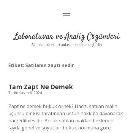
menüyü
Anasayfa
aç
Gizlilik Politikası
Laboratuvar ve Analiz Çözümleri
Yasal Uyarı
Bilimsel süreçleri anlaşılır şekilde keşfedin
Etiket:
Satılanın zaptı nedir
Tam Zapt Ne Demek
Tarih: Kasım 6, 2024
Zapt ne demek hukuk örnek? Haciz, satılan malın
üçüncü bir kişi tarafından üstün hakkına dayanarak
haczedilmesidir. Ancak satılan maldan beklenen
fayda genel ve soyut bir hukuk normuna göre