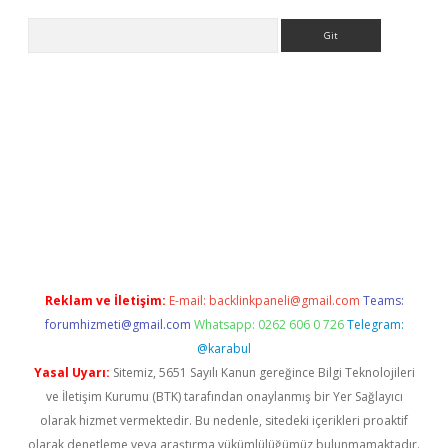
Arama
bet yeni giriş
tulipbet
Reklam ve İletişim:
E-mail:
backlinkpaneli@gmail.com
Teams:
forumhizmeti@gmail.com
Whatsapp: 0262 606 0 726
Telegram:
@karabul
Yasal Uyarı:
Sitemiz, 5651 Sayılı Kanun gereğince Bilgi Teknolojileri
ve İletişim Kurumu (BTK) tarafından onaylanmış bir Yer Sağlayıcı
olarak hizmet vermektedir. Bu nedenle, sitedeki içerikleri proaktif
olarak denetleme veya araştırma yükümlülüğümüz bulunmamaktadır.