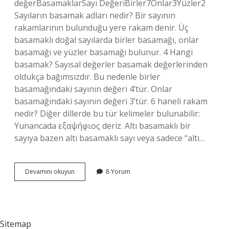
değerBasamaklarSayı DeğeriBirler7Onlar3Yüzler2
Sayıların basamak adları nedir? Bir sayının
rakamlarının bulunduğu yere rakam denir. Üç
basamaklı doğal sayılarda birler basamağı, onlar
basamağı ve yüzler basamağı bulunur. 4 Hangi
basamak? Sayısal değerler basamak değerlerinden
oldukça bağımsızdır. Bu nedenle birler
basamağındaki sayının değeri 4’tür. Onlar
basamağındaki sayının değeri 3’tür. 6 haneli rakam
nedir? Diğer dillerde bu tür kelimeler bulunabilir:
Yunancada εξαψήφιος deriz. Altı basamaklı bir
sayıya bazen altı basamaklı sayı veya sadece “altı…
6
Devamını okuyun
8 Yorum
Hangi
Basamak
Adı
Sitemap