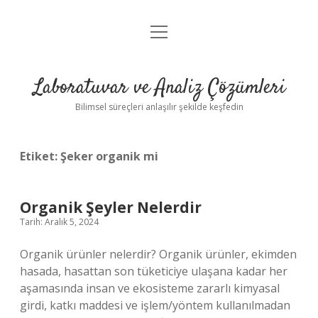
menüyü
Anasayfa
aç
Gizlilik Politikası
Laboratuvar ve Analiz Çözümleri
Yasal Uyarı
Bilimsel süreçleri anlaşılır şekilde keşfedin
Etiket:
Şeker organik mi
Organik Şeyler Nelerdir
Tarih: Aralık 5, 2024
Organik ürünler nelerdir? Organik ürünler, ekimden
hasada, hasattan son tüketiciye ulaşana kadar her
aşamasında insan ve ekosisteme zararlı kimyasal
girdi, katkı maddesi ve işlem/yöntem kullanılmadan