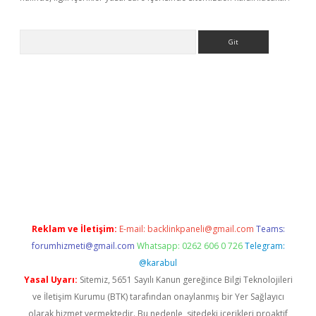
Arama
et yeni giriş
tulipbet
Reklam ve İletişim:
E-mail:
backlinkpaneli@gmail.com
Teams:
forumhizmeti@gmail.com
Whatsapp: 0262 606 0 726
Telegram:
@karabul
Yasal Uyarı:
Sitemiz, 5651 Sayılı Kanun gereğince Bilgi Teknolojileri
ve İletişim Kurumu (BTK) tarafından onaylanmış bir Yer Sağlayıcı
olarak hizmet vermektedir. Bu nedenle, sitedeki içerikleri proaktif