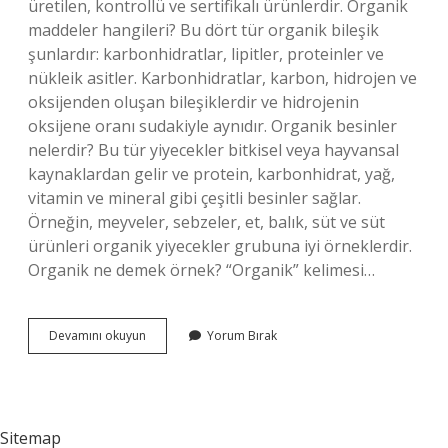
üretilen, kontrollü ve sertifikalı ürünlerdir. Organik
maddeler hangileri? Bu dört tür organik bileşik
şunlardır: karbonhidratlar, lipitler, proteinler ve
nükleik asitler. Karbonhidratlar, karbon, hidrojen ve
oksijenden oluşan bileşiklerdir ve hidrojenin
oksijene oranı sudakiyle aynıdır. Organik besinler
nelerdir? Bu tür yiyecekler bitkisel veya hayvansal
kaynaklardan gelir ve protein, karbonhidrat, yağ,
vitamin ve mineral gibi çeşitli besinler sağlar.
Örneğin, meyveler, sebzeler, et, balık, süt ve süt
ürünleri organik yiyecekler grubuna iyi örneklerdir.
Organik ne demek örnek? “Organik” kelimesi…
Organik
Devamını okuyun
Yorum Bırak
Şeyler
Nelerdir
Sitemap