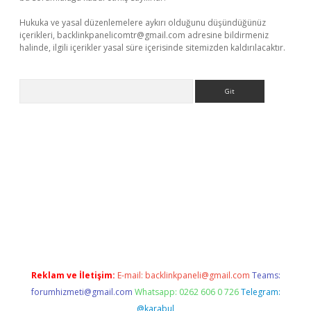
Hukuka ve yasal düzenlemelere aykırı olduğunu düşündüğünüz
içerikleri,
backlinkpanelicomtr@gmail.com
adresine bildirmeniz
halinde, ilgili içerikler yasal süre içerisinde sitemizden kaldırılacaktır.
Arama
bet yeni giriş
tulipbet
Reklam ve İletişim:
E-mail:
backlinkpaneli@gmail.com
Teams:
forumhizmeti@gmail.com
Whatsapp: 0262 606 0 726
Telegram:
@karabul