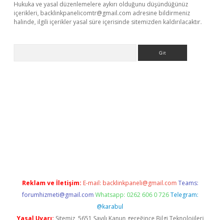
Hukuka ve yasal düzenlemelere aykırı olduğunu düşündüğünüz
içerikleri,
backlinkpanelicomtr@gmail.com
adresine bildirmeniz
halinde, ilgili içerikler yasal süre içerisinde sitemizden kaldırılacaktır.
Arama
bet yeni giriş
tulipbet
Reklam ve İletişim:
E-mail:
backlinkpaneli@gmail.com
Teams:
forumhizmeti@gmail.com
Whatsapp: 0262 606 0 726
Telegram:
@karabul
Yasal Uyarı:
Sitemiz, 5651 Sayılı Kanun gereğince Bilgi Teknolojileri