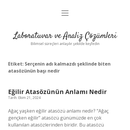
menüyü
Anasayfa
aç
Gizlilik Politikası
Laboratuvar ve Analiz Çözümleri
Yasal Uyarı
Bilimsel süreçleri anlaşılır şekilde keşfedin
Etiket:
Serçenin adı kalmazdı şeklinde biten
atasözünün başı nedir
Eğilir Atasözünün Anlamı Nedir
Tarih: Ekim 21, 2024
Ağaç yaşken eğilir atasözü anlamı nedir? “Ağaç
gençken eğilir” atasözü günümüzde en çok
kullanılan atasözlerinden biridir. Bu atasözü