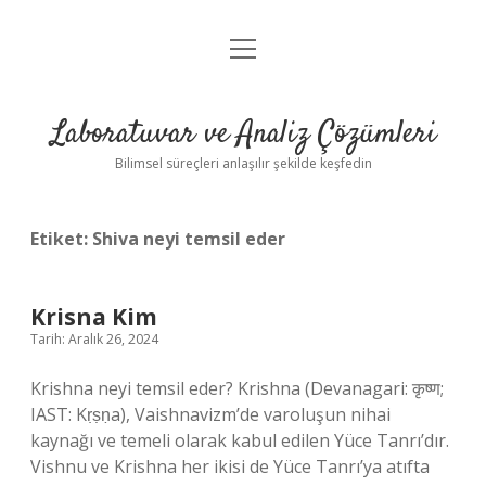
menüyü
Anasayfa
aç
Gizlilik Politikası
Laboratuvar ve Analiz Çözümleri
Yasal Uyarı
Bilimsel süreçleri anlaşılır şekilde keşfedin
Etiket:
Shiva neyi temsil eder
Krisna Kim
Tarih: Aralık 26, 2024
Krishna neyi temsil eder? Krishna (Devanagari: कृष्ण;
IAST: Kṛṣṇa), Vaishnavizm’de varoluşun nihai
kaynağı ve temeli olarak kabul edilen Yüce Tanrı’dır.
Vishnu ve Krishna her ikisi de Yüce Tanrı’ya atıfta