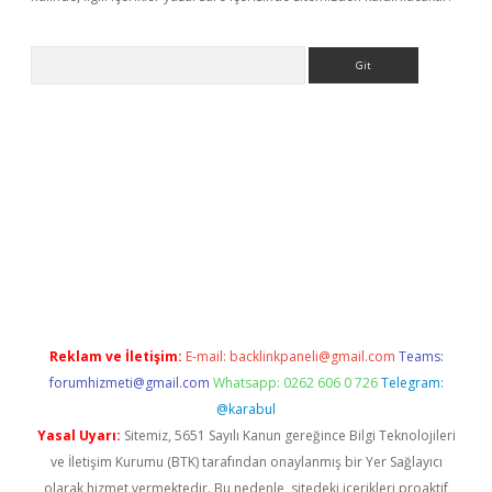
Arama
nbet yeni giriş
tulipbet
Reklam ve İletişim:
E-mail:
backlinkpaneli@gmail.com
Teams:
forumhizmeti@gmail.com
Whatsapp: 0262 606 0 726
Telegram:
@karabul
Yasal Uyarı:
Sitemiz, 5651 Sayılı Kanun gereğince Bilgi Teknolojileri
ve İletişim Kurumu (BTK) tarafından onaylanmış bir Yer Sağlayıcı
olarak hizmet vermektedir. Bu nedenle, sitedeki içerikleri proaktif