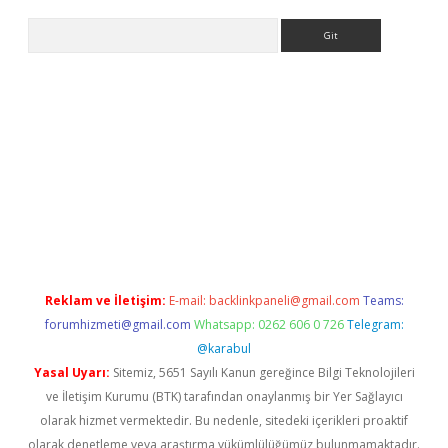
Arama
bet yeni giriş
tulipbet
Reklam ve İletişim:
E-mail:
backlinkpaneli@gmail.com
Teams:
forumhizmeti@gmail.com
Whatsapp: 0262 606 0 726
Telegram:
@karabul
Yasal Uyarı:
Sitemiz, 5651 Sayılı Kanun gereğince Bilgi Teknolojileri
ve İletişim Kurumu (BTK) tarafından onaylanmış bir Yer Sağlayıcı
olarak hizmet vermektedir. Bu nedenle, sitedeki içerikleri proaktif
olarak denetleme veya araştırma yükümlülüğümüz bulunmamaktadır.