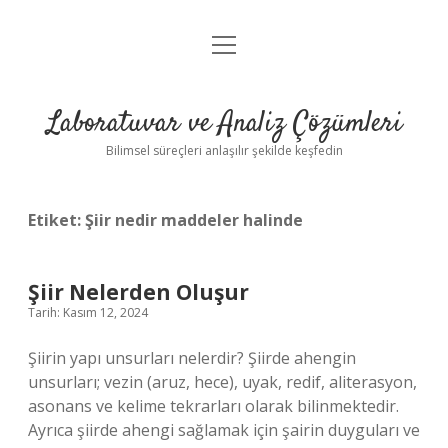
menüyü
Anasayfa
aç
Gizlilik Politikası
Laboratuvar ve Analiz Çözümleri
Yasal Uyarı
Bilimsel süreçleri anlaşılır şekilde keşfedin
Etiket:
Şiir nedir maddeler halinde
Şiir Nelerden Oluşur
Tarih: Kasım 12, 2024
Şiirin yapı unsurları nelerdir? Şiirde ahengin
unsurları; vezin (aruz, hece), uyak, redif, aliterasyon,
asonans ve kelime tekrarları olarak bilinmektedir.
Ayrıca şiirde ahengi sağlamak için şairin duyguları ve