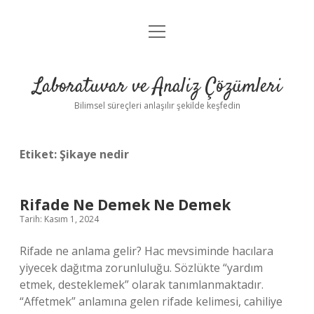
menüyü
Anasayfa
aç
Gizlilik Politikası
Laboratuvar ve Analiz Çözümleri
Yasal Uyarı
Bilimsel süreçleri anlaşılır şekilde keşfedin
Etiket:
Şikaye nedir
Rifade Ne Demek Ne Demek
Tarih: Kasım 1, 2024
Rifade ne anlama gelir? Hac mevsiminde hacılara
yiyecek dağıtma zorunluluğu. Sözlükte “yardım
etmek, desteklemek” olarak tanımlanmaktadır.
“Affetmek” anlamına gelen rifade kelimesi, cahiliye