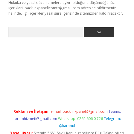
Hukuka ve yasal düzenlemelere aykırı olduğunu düşündüğünüz
içerikleri,
backlinkpanelicomtr@gmail.com
adresine bildirmeniz
halinde, ilgili içerikler yasal süre içerisinde sitemizden kaldırılacaktır.
Arama
bet yeni giriş
tulipbet
Reklam ve İletişim:
E-mail:
backlinkpaneli@gmail.com
Teams:
forumhizmeti@gmail.com
Whatsapp: 0262 606 0 726
Telegram:
@karabul
Yasal Uyarı:
Sitemiz, 5651 Sayılı Kanun gereğince Bilgi Teknolojileri