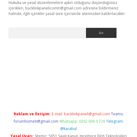
Hukuka ve yasal düzenlemelere aykırı olduğunu düşündüğünüz
içerikleri,
backlinkpanelicomtr@gmail.com
adresine bildirmeniz
halinde, ilgili içerikler yasal süre içerisinde sitemizden kaldırılacaktır.
Arama
et yeni giriş
tulipbet
Reklam ve İletişim:
E-mail:
backlinkpaneli@gmail.com
Teams:
forumhizmeti@gmail.com
Whatsapp: 0262 606 0 726
Telegram:
@karabul
Yasal Uyarı:
Sitemiz, 5651 Sayılı Kanun gereğince Bilgi Teknolojileri