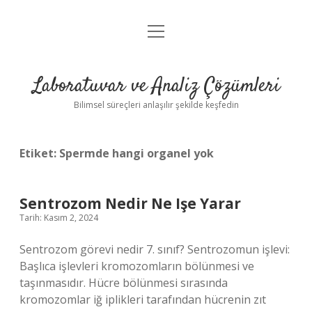
menüyü
Anasayfa
aç
Gizlilik Politikası
Laboratuvar ve Analiz Çözümleri
Yasal Uyarı
Bilimsel süreçleri anlaşılır şekilde keşfedin
Etiket:
Spermde hangi organel yok
Sentrozom Nedir Ne Işe Yarar
Tarih: Kasım 2, 2024
Sentrozom görevi nedir 7. sınıf? Sentrozomun işlevi:
Başlıca işlevleri kromozomların bölünmesi ve
taşınmasıdır. Hücre bölünmesi sırasında
kromozomlar iğ iplikleri tarafından hücrenin zıt