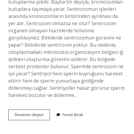
kutuplarına çekilir. Başka bir deyişle, kromozomları
kutuplara taşımaya yarar. Sentrozomun işlevleri
arasında kromozomların birbirinden ayrılması da
yer alır. Sentrozom olmazsa ne olur? Sentrozom
organeli olmayan hücrelerde bölünme
gerçekleşmez. Bitkilerde sentrozomun görevini ne
yapar? Bitkilerde sentrozom yoktur. Bu nedenle,
sitoplazmadaki mikrotübül organizasyon bölgesi iğ
iplikleri oluşturma görevini üstlenir. Bu bölgede
serbest proteinler bulunur. Spermde sentrozom ne
işe yarar? Sentriyol hem sperm kuyruğunu hareket
ettirir hem de sperm yumurtaya girdiğinde
döllenmeyi sağlar. Sentriyoller hasar görürse sperm
hareketi bozulur ve döllenme…
Sentrozom
Devamını okuyun
Yorum Bırak
Nedir
Ne
Işe