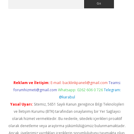
Arama
nbet yeni giriş
tulipbet
Reklam ve İletişim:
E-mail:
backlinkpaneli@gmail.com
Teams:
forumhizmeti@gmail.com
Whatsapp: 0262 606 0 726
Telegram:
@karabul
Yasal Uyarı:
Sitemiz, 5651 Sayılı Kanun gereğince Bilgi Teknolojileri
ve İletişim Kurumu (BTK) tarafından onaylanmış bir Yer Sağlayıcı
olarak hizmet vermektedir. Bu nedenle, sitedeki içerikleri proaktif
olarak denetleme veya araştırma yükümlülüğümüz bulunmamaktadır.
Ancak, üyelerimiz yazdıkları içeriklerin sorumluluğunu taşımakta olup,