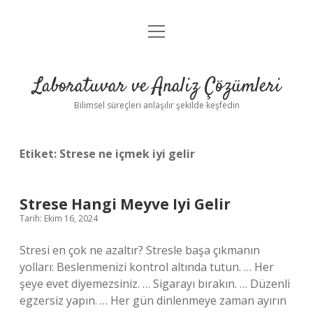
menüyü
Anasayfa
aç
Gizlilik Politikası
Laboratuvar ve Analiz Çözümleri
Yasal Uyarı
Bilimsel süreçleri anlaşılır şekilde keşfedin
Etiket:
Strese ne içmek iyi gelir
Strese Hangi Meyve Iyi Gelir
Tarih: Ekim 16, 2024
Stresi en çok ne azaltır? Stresle başa çıkmanın
yolları: Beslenmenizi kontrol altında tutun. … Her
şeye evet diyemezsiniz. … Sigarayı bırakın. … Düzenli
egzersiz yapın. … Her gün dinlenmeye zaman ayırın