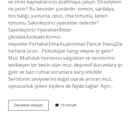
ve stres kaynaklarınızı azaltmaya çalışın. Stresliyken
ne yenir? Bu besinler şunlardır: somon, sardalya,
ton balığı, yumurta, ceviz, chia tohumu, keten
tohumu. Sakinleştirici yiyecekler nelerdir?
Sakinleştirici YiyeceklerBitter
çikolata.Avokado.Kırmızı
meyveler.Portakal.Elma.Kuşkonmaz.Pancar.HavuçDa
ha fazla ürün… Psikolojiye hangi meyve iyi gelir?
Muz: Mutluluk hormonu salgılatan ve serotonini
tetikleyen bir besin olan muz, depresif durumlara iyi
gelir ve bazı ruhsal sorunlara karşı etkilidir.
Serotonin seviyelerini doğal olarak artıran muz,
uykusuzluk çeken kişilere de fayda sağlar. Aşırı…
Strese
Devamını okuyun
10 Yorum
Hangi
Meyve
Iyi
Gelir