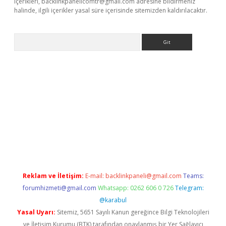
içerikleri,
backlinkpanelicomtr@gmail.com
adresine bildirmeniz
halinde, ilgili içerikler yasal süre içerisinde sitemizden kaldırılacaktır.
Arama
bet yeni giriş
tulipbet
Reklam ve İletişim:
E-mail:
backlinkpaneli@gmail.com
Teams:
forumhizmeti@gmail.com
Whatsapp: 0262 606 0 726
Telegram:
@karabul
Yasal Uyarı:
Sitemiz, 5651 Sayılı Kanun gereğince Bilgi Teknolojileri
ve İletişim Kurumu (BTK) tarafından onaylanmış bir Yer Sağlayıcı