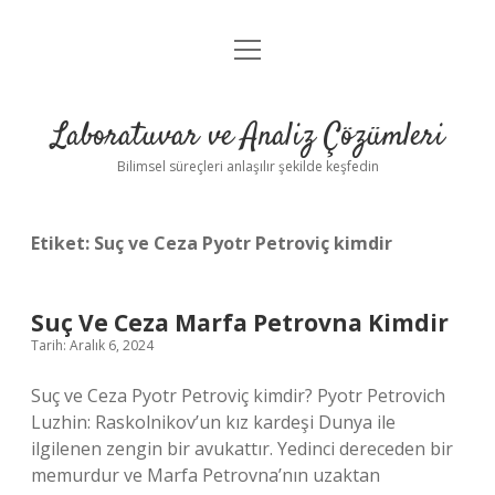
menüyü
Anasayfa
aç
Gizlilik Politikası
Laboratuvar ve Analiz Çözümleri
Yasal Uyarı
Bilimsel süreçleri anlaşılır şekilde keşfedin
Etiket:
Suç ve Ceza Pyotr Petroviç kimdir
Suç Ve Ceza Marfa Petrovna Kimdir
Tarih: Aralık 6, 2024
Suç ve Ceza Pyotr Petroviç kimdir? Pyotr Petrovich
Luzhin: Raskolnikov’un kız kardeşi Dunya ile
ilgilenen zengin bir avukattır. Yedinci dereceden bir
memurdur ve Marfa Petrovna’nın uzaktan