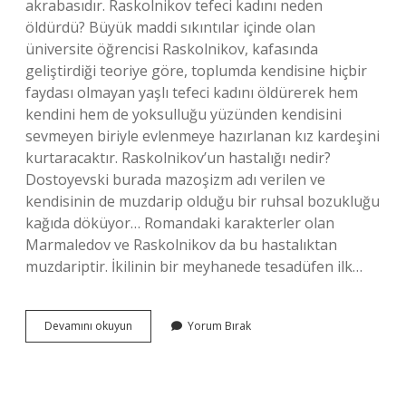
akrabasıdır. Raskolnikov tefeci kadını neden
öldürdü? Büyük maddi sıkıntılar içinde olan
üniversite öğrencisi Raskolnikov, kafasında
geliştirdiği teoriye göre, toplumda kendisine hiçbir
faydası olmayan yaşlı tefeci kadını öldürerek hem
kendini hem de yoksulluğu yüzünden kendisini
sevmeyen biriyle evlenmeye hazırlanan kız kardeşini
kurtaracaktır. Raskolnikov’un hastalığı nedir?
Dostoyevski burada mazoşizm adı verilen ve
kendisinin de muzdarip olduğu bir ruhsal bozukluğu
kağıda döküyor… Romandaki karakterler olan
Marmaledov ve Raskolnikov da bu hastalıktan
muzdariptir. İkilinin bir meyhanede tesadüfen ilk…
Suç
Devamını okuyun
Yorum Bırak
Ve
Ceza
Marfa
Petrovna