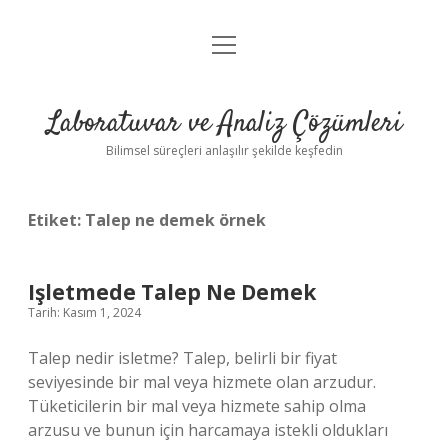
menüyü
Anasayfa
aç
Gizlilik Politikası
Laboratuvar ve Analiz Çözümleri
Yasal Uyarı
Bilimsel süreçleri anlaşılır şekilde keşfedin
Etiket:
Talep ne demek örnek
Işletmede Talep Ne Demek
Tarih: Kasım 1, 2024
Talep nedir isletme? Talep, belirli bir fiyat
seviyesinde bir mal veya hizmete olan arzudur.
Tüketicilerin bir mal veya hizmete sahip olma
arzusu ve bunun için harcamaya istekli oldukları