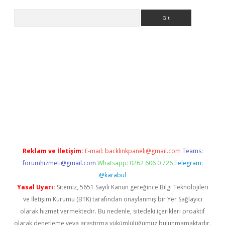
Arama
nbet yeni giriş
tulipbet
Reklam ve İletişim:
E-mail:
backlinkpaneli@gmail.com
Teams:
forumhizmeti@gmail.com
Whatsapp: 0262 606 0 726
Telegram:
@karabul
Yasal Uyarı:
Sitemiz, 5651 Sayılı Kanun gereğince Bilgi Teknolojileri
ve İletişim Kurumu (BTK) tarafından onaylanmış bir Yer Sağlayıcı
olarak hizmet vermektedir. Bu nedenle, sitedeki içerikleri proaktif
olarak denetleme veya araştırma yükümlülüğümüz bulunmamaktadır.