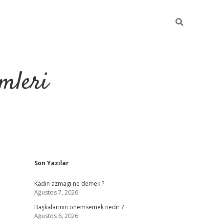
mleri
Sidebar
Son Yazılar
hiltonbet yeni g
Kadın azmagı ne demek ?
Ağustos 7, 2026
Başkalarının önemsemek nedir ?
Ağustos 6, 2026