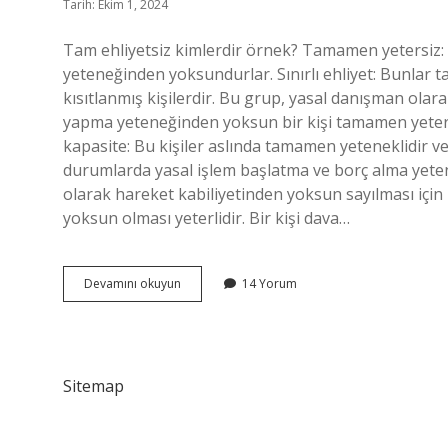
Tarih: Ekim 1, 2024
Tam ehliyetsiz kimlerdir örnek? Tamamen yetersiz: 
yeteneğinden yoksundurlar. Sınırlı ehliyet: Bunlar t
kısıtlanmış kişilerdir. Bu grup, yasal danışman olarak
yapma yeteneğinden yoksun bir kişi tamamen yetersizd
kapasite: Bu kişiler aslında tamamen yeteneklidir v
durumlarda yasal işlem başlatma ve borç alma yetenek
olarak hareket kabiliyetinden yoksun sayılması iç
yoksun olması yeterlidir. Bir kişi dava…
Tam
Devamını okuyun
14 Yorum
Ehliyetsizler
Nelerdir
Sitemap