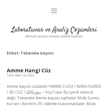
menüyü
Anasayfa
aç
Gizlilik Politikası
Laboratuvar ve Analiz Çözümleri
Yasal Uyarı
Bilimsel süreçleri anlaşılır şekilde keşfedin
Etiket:
Tebareke kaçıncı
Amme Hangi Cüz
Tarih: Ekim 16, 2024
Amme kaçıncı cüzdedir? AMME CUZU / NABA SURESİ
/ 30. CUZ / سوُرَةُالنَّبَاِ – YouTube. Bu içerik mevcut
değil. Tebareke Amme kaçıncı sayfada? Mülk Suresi,
Kur’an-ı Kerim’in 29. cildinde bulunmaktadır. Mülk