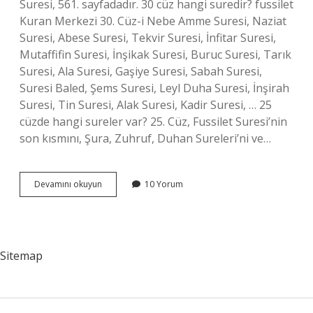
Suresi, 561. sayfadadır. 30 cüz hangi suredir? fussilet
Kuran Merkezi 30. Cüz-i Nebe Amme Suresi, Naziat
Suresi, Abese Suresi, Tekvir Suresi, İnfitar Suresi,
Mutaffifin Suresi, İnşikak Suresi, Buruc Suresi, Tarık
Suresi, Ala Suresi, Gaşiye Suresi, Sabah Suresi,
Suresi Baled, Şems Suresi, Leyl Duha Suresi, İnşirah
Suresi, Tin Suresi, Alak Suresi, Kadir Suresi, … 25
cüzde hangi sureler var? 25. Cüz, Fussilet Suresi’nin
son kısmını, Şura, Zuhruf, Duhan Sureleri’ni ve…
Amme
Devamını okuyun
10 Yorum
Hangi
Cüz
Sitemap