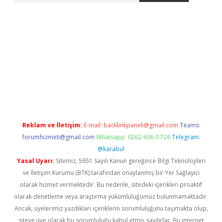
bet yeni giriş
tulipbet
Reklam ve İletişim:
E-mail:
backlinkpaneli@gmail.com
Teams:
forumhizmeti@gmail.com
Whatsapp: 0262 606 0 726
Telegram:
@karabul
Yasal Uyarı:
Sitemiz, 5651 Sayılı Kanun gereğince Bilgi Teknolojileri
ve İletişim Kurumu (BTK) tarafından onaylanmış bir Yer Sağlayıcı
olarak hizmet vermektedir. Bu nedenle, sitedeki içerikleri proaktif
olarak denetleme veya araştırma yükümlülüğümüz bulunmamaktadır.
Ancak, üyelerimiz yazdıkları içeriklerin sorumluluğunu taşımakta olup,
siteye üye olarak bu sorumluluğu kabul etmiş sayılırlar. Bu internet