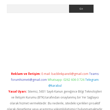
Arama
bet yeni giriş
tulipbet
Reklam ve İletişim:
E-mail:
backlinkpaneli@gmail.com
Teams:
forumhizmeti@gmail.com
Whatsapp: 0262 606 0 726
Telegram:
@karabul
Yasal Uyarı:
Sitemiz, 5651 Sayılı Kanun gereğince Bilgi Teknolojileri
ve İletişim Kurumu (BTK) tarafından onaylanmış bir Yer Sağlayıcı
olarak hizmet vermektedir. Bu nedenle, sitedeki içerikleri proaktif
olarak denetleme veya araştırma yükümlülüğümüz bulunmamaktadır.