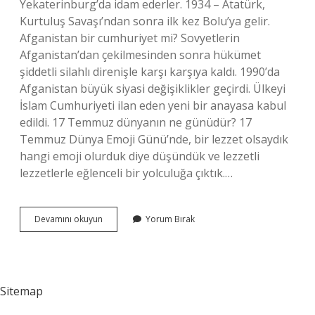
Yekaterinburg’da idam ederler. 1934 – Atatürk,
Kurtuluş Savaşı’ndan sonra ilk kez Bolu’ya gelir.
Afganistan bir cumhuriyet mi? Sovyetlerin
Afganistan’dan çekilmesinden sonra hükümet
şiddetli silahlı direnişle karşı karşıya kaldı. 1990’da
Afganistan büyük siyasi değişiklikler geçirdi. Ülkeyi
İslam Cumhuriyeti ilan eden yeni bir anayasa kabul
edildi. 17 Temmuz dünyanın ne günüdür? 17
Temmuz Dünya Emoji Günü’nde, bir lezzet olsaydık
hangi emoji olurduk diye düşündük ve lezzetli
lezzetlerle eğlenceli bir yolculuğa çıktık.…
17
Devamını okuyun
Yorum Bırak
Temmuz
1973
Ne
Oldu
Sitemap