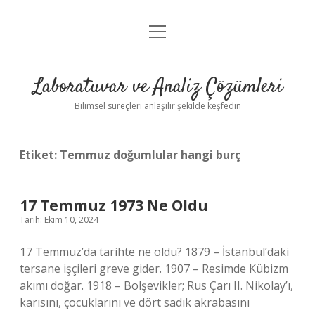
menüyü
Anasayfa
aç
Gizlilik Politikası
Laboratuvar ve Analiz Çözümleri
Yasal Uyarı
Bilimsel süreçleri anlaşılır şekilde keşfedin
Etiket:
Temmuz doğumlular hangi burç
17 Temmuz 1973 Ne Oldu
Tarih: Ekim 10, 2024
17 Temmuz’da tarihte ne oldu? 1879 – İstanbul’daki
tersane işçileri greve gider. 1907 – Resimde Kübizm
akımı doğar. 1918 – Bolşevikler; Rus Çarı II. Nikolay’ı,
karısını, çocuklarını ve dört sadık akrabasını