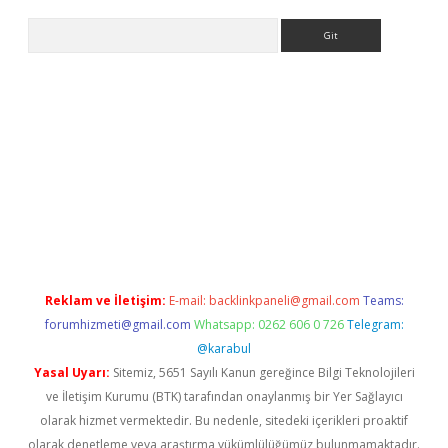
Arama
bet yeni giriş
tulipbet
Reklam ve İletişim:
E-mail:
backlinkpaneli@gmail.com
Teams:
forumhizmeti@gmail.com
Whatsapp: 0262 606 0 726
Telegram:
@karabul
Yasal Uyarı:
Sitemiz, 5651 Sayılı Kanun gereğince Bilgi Teknolojileri
ve İletişim Kurumu (BTK) tarafından onaylanmış bir Yer Sağlayıcı
olarak hizmet vermektedir. Bu nedenle, sitedeki içerikleri proaktif
olarak denetleme veya araştırma yükümlülüğümüz bulunmamaktadır.