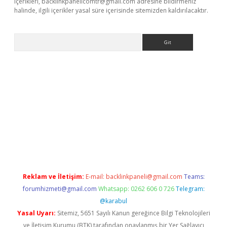
içerikleri,
backlinkpanelicomtr@gmail.com
adresine bildirmeniz
halinde, ilgili içerikler yasal süre içerisinde sitemizden kaldırılacaktır.
Arama
bet yeni giriş
tulipbet
Reklam ve İletişim:
E-mail:
backlinkpaneli@gmail.com
Teams:
forumhizmeti@gmail.com
Whatsapp: 0262 606 0 726
Telegram:
@karabul
Yasal Uyarı:
Sitemiz, 5651 Sayılı Kanun gereğince Bilgi Teknolojileri
ve İletişim Kurumu (BTK) tarafından onaylanmış bir Yer Sağlayıcı