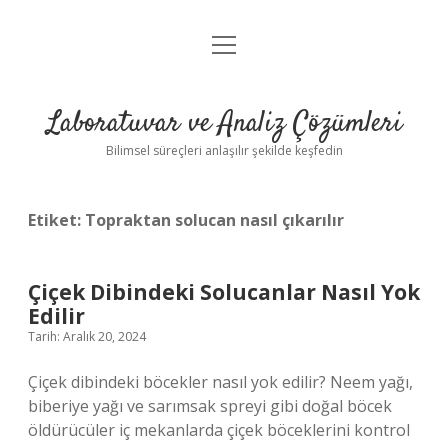
menüyü
Anasayfa
aç
Gizlilik Politikası
Laboratuvar ve Analiz Çözümleri
Yasal Uyarı
Bilimsel süreçleri anlaşılır şekilde keşfedin
Etiket:
Topraktan solucan nasıl çıkarılır
Çiçek Dibindeki Solucanlar Nasıl Yok
Edilir
Tarih: Aralık 20, 2024
Çiçek dibindeki böcekler nasıl yok edilir? Neem yağı,
biberiye yağı ve sarımsak spreyi gibi doğal böcek
öldürücüler iç mekanlarda çiçek böceklerini kontrol