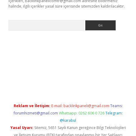
içerikleri,
backlinkpanelicomtr@gmail.com
adresine bildirmeniz
halinde, ilgili içerikler yasal süre içerisinde sitemizden kaldırılacaktır.
Arama
bet yeni giriş
tulipbet
Reklam ve İletişim:
E-mail:
backlinkpaneli@gmail.com
Teams:
forumhizmeti@gmail.com
Whatsapp: 0262 606 0 726
Telegram:
@karabul
Yasal Uyarı:
Sitemiz, 5651 Sayılı Kanun gereğince Bilgi Teknolojileri
ve İletişim Kurumu (BTK) tarafından onaylanmış bir Yer Sağlayıcı