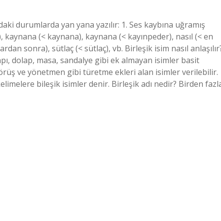
ıdaki durumlarda yan yana yazılır: 1. Ses kaybına uğramış
ri), kaynana (< kaynana), kaynana (< kayınpeder), nasıl (< en
rdan sonra), sütlaç (< sütlaç), vb. Birleşik isim nasıl anlaşılır
apı, dolap, masa, sandalye gibi ek almayan isimler basit
örüş ve yönetmen gibi türetme ekleri alan isimler verilebilir.
elimelere bileşik isimler denir. Birleşik adı nedir? Birden fazl