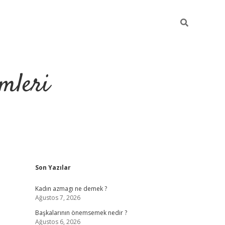
mleri
Sidebar
Son Yazılar
hiltonbet yeni 
Kadın azmagı ne demek ?
Ağustos 7, 2026
Başkalarının önemsemek nedir ?
Ağustos 6, 2026