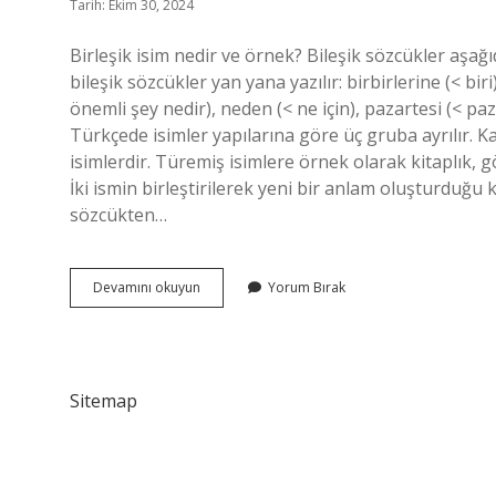
Tarih: Ekim 30, 2024
Birleşik isim nedir ve örnek? Bileşik sözcükler aşağ
bileşik sözcükler yan yana yazılır: birbirlerine (< bi
önemli şey nedir), neden (< ne için), pazartesi (< paza
Türkçede isimler yapılarına göre üç gruba ayrılır. K
isimlerdir. Türemiş isimlere örnek olarak kitaplık, g
İki ismin birleştirilerek yeni bir anlam oluşturduğu k
sözcükten…
Bileşik
Devamını okuyun
Yorum Bırak
Isimler
Nelerdir
Sitemap