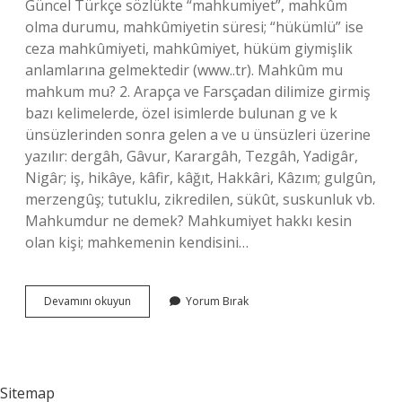
Güncel Türkçe sözlükte “mahkumiyet”, mahkûm
olma durumu, mahkûmiyetin süresi; “hükümlü” ise
ceza mahkûmiyeti, mahkûmiyet, hüküm giymişlik
anlamlarına gelmektedir (www..tr). Mahkûm mu
mahkum mu? 2. Arapça ve Farsçadan dilimize girmiş
bazı kelimelerde, özel isimlerde bulunan g ve k
ünsüzlerinden sonra gelen a ve u ünsüzleri üzerine
yazılır: dergâh, Gâvur, Karargâh, Tezgâh, Yadigâr,
Nigâr; iş, hikâye, kâfir, kâğıt, Hakkâri, Kâzım; gulgûn,
merzengûş; tutuklu, zikredilen, sükût, suskunluk vb.
Mahkumdur ne demek? Mahkumiyet hakkı kesin
olan kişi; mahkemenin kendisini…
Mahkum
Devamını okuyun
Yorum Bırak
Ne
Demek
Tdk
Sitemap