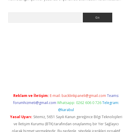
Arama
Reklam ve İletişim:
E-mail:
backlinkpaneli@gmail.com
Teams:
forumhizmeti@gmail.com
Whatsapp: 0262 606 0 726
Telegram:
@karabul
Yasal Uyarı:
Sitemiz, 5651 Sayılı Kanun gereğince Bilgi Teknolojileri
ve İletişim Kurumu (BTK) tarafından onaylanmış bir Yer Sağlayıcı
olarak hizmet vermektedir. Bu nedenle, sitedeki içerikleri proaktif