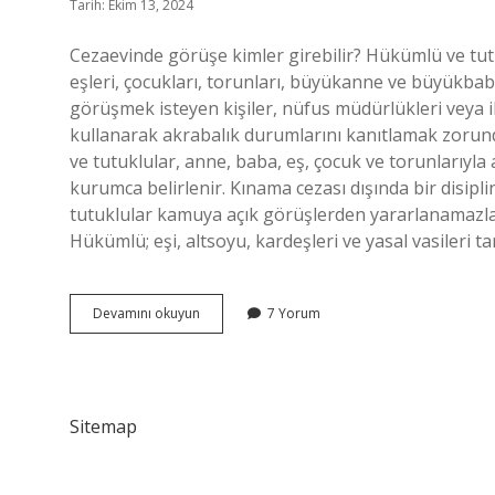
Tarih: Ekim 13, 2024
Cezaevinde görüşe kimler girebilir? Hükümlü ve tutu
eşleri, çocukları, torunları, büyükanne ve büyükbaba
görüşmek isteyen kişiler, nüfus müdürlükleri veya il
kullanarak akrabalık durumlarını kanıtlamak zorund
ve tutuklular, anne, baba, eş, çocuk ve torunlarıyla
kurumca belirlenir. Kınama cezası dışında bir disipl
tutuklular kamuya açık görüşlerden yararlanamazlar
Hükümlü; eşi, altsoyu, kardeşleri ve yasal vasileri t
Tutukluyu
Devamını okuyun
7 Yorum
Kimler
Ziyaret
Edebilir
Sitemap