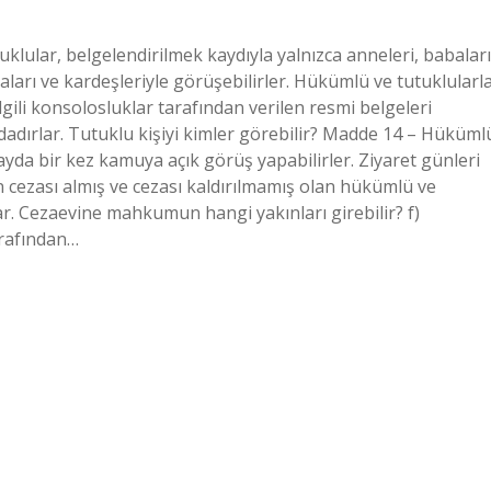
klular, belgelendirilmek kaydıyla yalnızca anneleri, babaları
ları ve kardeşleriyle görüşebilirler. Hükümlü ve tutuklularl
gili konsolosluklar tarafından verilen resmi belgeleri
adırlar. Tutuklu kişiyi kimler görebilir? Madde 14 – Hüküml
 ayda bir kez kamuya açık görüş yapabilirler. Ziyaret günleri
in cezası almış ve cezası kaldırılmamış olan hükümlü ve
. Cezaevine mahkumun hangi yakınları girebilir? f)
arafından…