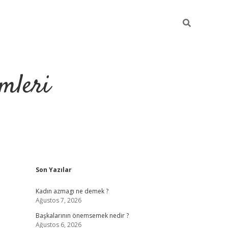
mleri
Sidebar
Son Yazılar
hiltonbet yeni g
Kadın azmagı ne demek ?
Ağustos 7, 2026
Başkalarının önemsemek nedir ?
Ağustos 6, 2026