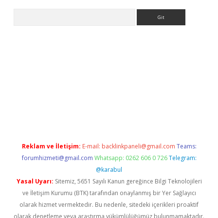
Arama
bet yeni giriş
tulipbet
Reklam ve İletişim:
E-mail:
backlinkpaneli@gmail.com
Teams:
forumhizmeti@gmail.com
Whatsapp: 0262 606 0 726
Telegram:
@karabul
Yasal Uyarı:
Sitemiz, 5651 Sayılı Kanun gereğince Bilgi Teknolojileri
ve İletişim Kurumu (BTK) tarafından onaylanmış bir Yer Sağlayıcı
olarak hizmet vermektedir. Bu nedenle, sitedeki içerikleri proaktif
olarak denetleme veya araştırma yükümlülüğümüz bulunmamaktadır.