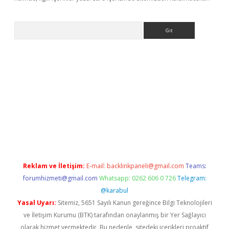
Arama
bet yeni giriş
tulipbet
Reklam ve İletişim:
E-mail:
backlinkpaneli@gmail.com
Teams:
forumhizmeti@gmail.com
Whatsapp: 0262 606 0 726
Telegram:
@karabul
Yasal Uyarı:
Sitemiz, 5651 Sayılı Kanun gereğince Bilgi Teknolojileri
ve İletişim Kurumu (BTK) tarafından onaylanmış bir Yer Sağlayıcı
olarak hizmet vermektedir. Bu nedenle, sitedeki içerikleri proaktif