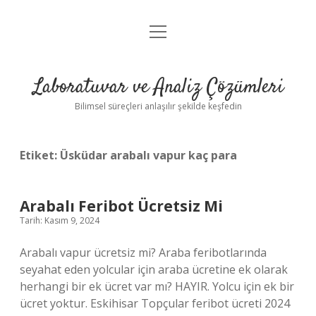
menüyü
Anasayfa
aç
Gizlilik Politikası
Laboratuvar ve Analiz Çözümleri
Yasal Uyarı
Bilimsel süreçleri anlaşılır şekilde keşfedin
Etiket:
Üsküdar arabalı vapur kaç para
Arabalı Feribot Ücretsiz Mi
Tarih: Kasım 9, 2024
Arabalı vapur ücretsiz mi? Araba feribotlarında
seyahat eden yolcular için araba ücretine ek olarak
herhangi bir ek ücret var mı? HAYIR. Yolcu için ek bir
ücret yoktur. Eskihisar Topçular feribot ücreti 2024