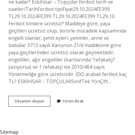
ne kadar? Eskihisar – Topçular feribot tarih ve
saatleriTarihFeribot tipiFiyat29.10.2024FE399
TL29.10.2024FE399 TL29.10.2024FE399 TL29,10.
Feribot kimlere ücretsiz? Maddeye göre, yaya
geçitleri ücretsiz olup, terörle mücadele kapsamında
engelli olanlar, şehit eşleri, yetimler, anne ve
babalar 3713 sayılı Kanunun 21/d maddesine göre
yaya geçitlerinden ücretsiz olarak geçmektedir;
engelliler, ağır engelliler (kartlarında “refakatçi”
yazıyorsa) ve 1 refakatçi ise 2010/404 sayılı
Yönetmeliğe göre ücretsizdir. İDO arabalı feribot kaç
TL? ESKİHİSAR – TOPÇULARSınıfTek YönÇift…
Arabalı
Devamını okuyun
Yorum Bırak
Feribot
Ücretsiz
Mi
Sitemap