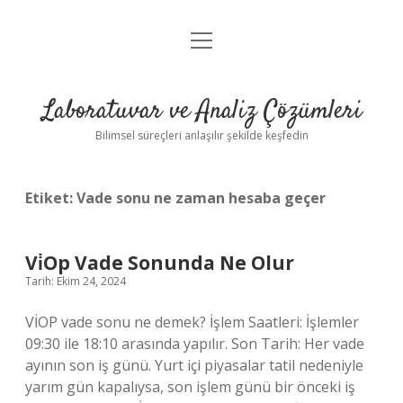
menüyü
Anasayfa
aç
Gizlilik Politikası
Laboratuvar ve Analiz Çözümleri
Yasal Uyarı
Bilimsel süreçleri anlaşılır şekilde keşfedin
Etiket:
Vade sonu ne zaman hesaba geçer
Vi̇Op Vade Sonunda Ne Olur
Tarih: Ekim 24, 2024
VİOP vade sonu ne demek? İşlem Saatleri: İşlemler
09:30 ile 18:10 arasında yapılır. Son Tarih: Her vade
ayının son iş günü. Yurt içi piyasalar tatil nedeniyle
yarım gün kapalıysa, son işlem günü bir önceki iş