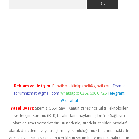
Arama
bet yeni giriş
tulipbet
Reklam ve İletişim:
E-mail:
backlinkpaneli@gmail.com
Teams:
forumhizmeti@gmail.com
Whatsapp: 0262 606 0 726
Telegram:
@karabul
Yasal Uyarı:
Sitemiz, 5651 Sayılı Kanun gereğince Bilgi Teknolojileri
ve İletişim Kurumu (BTK) tarafından onaylanmış bir Yer Sağlayıcı
olarak hizmet vermektedir. Bu nedenle, sitedeki içerikleri proaktif
olarak denetleme veya araştırma yükümlülüğümüz bulunmamaktadır.
Ancak, üyelerimiz yazdıkları içeriklerin sorumluluğunu taşımakta olup,