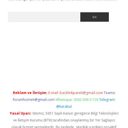
Arama
bet yeni giriş
tulipbet
Reklam ve İletişim:
E-mail:
backlinkpaneli@gmail.com
Teams:
forumhizmeti@gmail.com
Whatsapp: 0262 606 0 726
Telegram:
@karabul
Yasal Uyarı:
Sitemiz, 5651 Sayılı Kanun gereğince Bilgi Teknolojileri
ve İletişim Kurumu (BTK) tarafından onaylanmış bir Yer Sağlayıcı
olarak hizmet vermektedir. Bu nedenle, sitedeki içerikleri proaktif