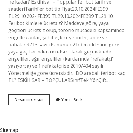
ne kadar? Eskihisar – Topçular feribot tarih ve
saatleriTarihFeribot tipiFiyat29.10.2024FE399
TL29.10.2024FE399 TL29.10.2024FE399 TL29,10.
Feribot kimlere ücretsiz? Maddeye göre, yaya
geçitleri ücretsiz olup, terörle mücadele kapsamında
engelli olanlar, şehit eşleri, yetimler, anne ve
babalar 3713 sayılı Kanunun 21/d maddesine göre
yaya geçitlerinden ücretsiz olarak geçmektedir;
engelliler, ağır engelliler (kartlarında “refakatçi”
yazıyorsa) ve 1 refakatçi ise 2010/404 sayılı
Yönetmeliğe göre ücretsizdir. İDO arabalı feribot kaç
TL? ESKİHİSAR – TOPÇULARSınıfTek YönÇift…
Arabalı
Devamını okuyun
Yorum Bırak
Feribot
Ücretsiz
Mi
Sitemap